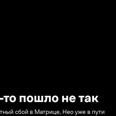
 пошло не так
бой в Матрице, Нео уже в пути
й Иви»