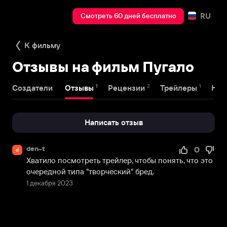
RU
Смотреть 60 дней бесплатно
К фильму
Отзывы на фильм Пугало
1
2
1
Создатели
Отзывы
Рецензии
Трейлеры
Наг
Написать отзыв
den-t
0
d
Хватило посмотреть трейлер, чтобы понять, что это 
очередной типа "творческий" бред.
1 декабря 2023