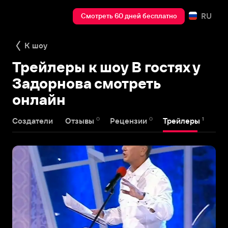
RU
Смотреть 60 дней бесплатно
К шоу
Трейлеры к шоу В гостях у
Задорнова смотреть
онлайн
0
0
1
Создатели
Отзывы
Рецензии
Трейлеры