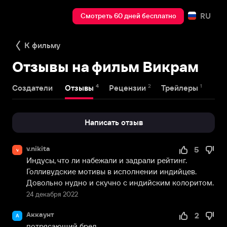
RU
Смотреть 60 дней бесплатно
К фильму
Отзывы на фильм Викрам
4
2
1
Создатели
Отзывы
Рецензии
Трейлеры
Написать отзыв
v.nikita
5
v
Индусы, что ли набежали и задрали рейтинг. 
Голливудские мотивы в исполнении индийцев. 
Довольно нудно и скучно с индийским колоритом.
24 декабря 2022
Аккаунт
2
А
потрясающий бред...