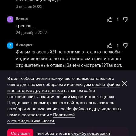
3 января 2023
Елена
1
Е
трешак....
24 декабря 2022
Аккаунт
1
А
Фильм классный.Я не понимаю тех, кто не любит 
индийское кино, но постоянно смотрит и пишет 
отрицательные отзывы.Зачем смотреть??Так вот, 
всем кто...
В целях обеспечения наилучшего пользовательского
Развернуть
опыта для вас мы собираем и используем
cookie-файлы
11 февраля 2023
и некоторые другие данные
на нашем сайте
в технических, аналитических и маркетинговых целях.
Продолжая просмотр нашего сайта, вы соглашаетесь
на сбор и использование cookie-файлов и других данных
нами в соответствии с
Политикой
о конфиденциальности.
или обратитесь в
службу поддержки
Согласен
Открыть в приложении