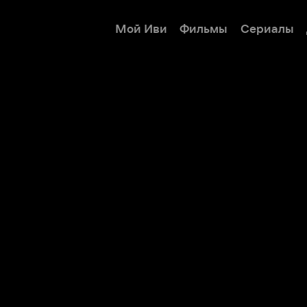
Мой Иви
Фильмы
Сериалы
Детям