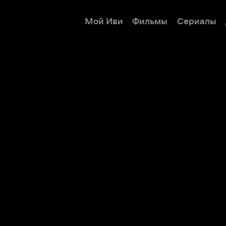
Мой Иви
Фильмы
Сериалы
Детям