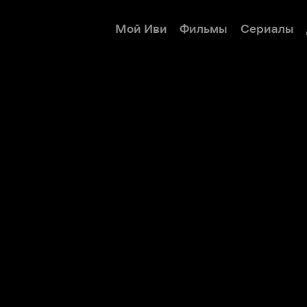
Мой Иви
Фильмы
Сериалы
Детям