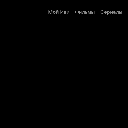
Мой Иви
Фильмы
Сериалы
Детям