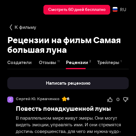
RU
Смотреть 60 дней бесплатно
К фильму
Рецензии на фильм Самая
большая луна
11
2
1
Создатели
Отзывы
Рецензии
Трейлеры
Написать рецензию
Сергей Ю. Кравченко
6
0
С
Повесть понадкушенной луны
В параллельном мире живут эмеры. Они могут 
видеть эмоции, управлять ими. И они стремятся 
достичь совершенства, для чего им нужна чудо-