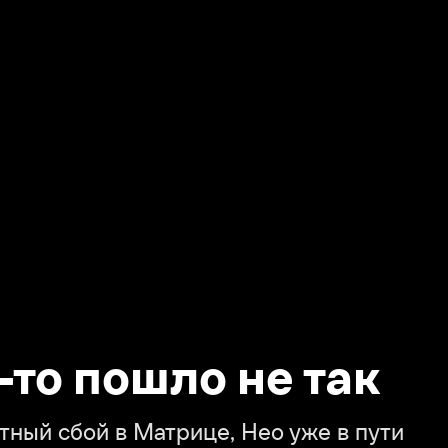
 пошло не так
бой в Матрице, Нео уже в пути
й Иви»