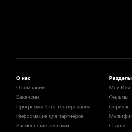
О нас
Разделы
О компании
Мой Иви
Вакансии
Фильмы
Программа бета-тестирования
Сериалы
Информация для партнёров
Мультфильмы
Размещение рекламы
Статьи
Пользовательское соглашение
Активация пром
Политика конфиденциальности
На Иви применяются
рекомендательные технологии
Комплаенс