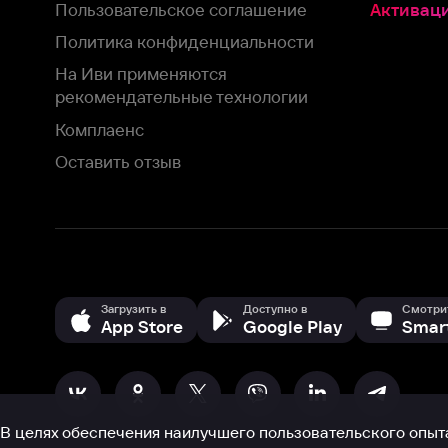
Оставить отзыв
Загрузить в
Доступно в
Смотрите на
App Store
Google Play
Smart TV
В целях обеспечения наилучшего пользовательского опыта для ва
аналитических и маркетинговых целях. Продолжая просмотр нашего
©
2026
ООО «Иви.ру»
с
Политикой о конфиденциальности.
HBO ® and related service marks are the property of Home 
или обратитесь в
службу поддержки
Согласен