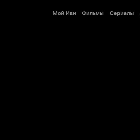
Мой Иви
Фильмы
Сериалы
Детям