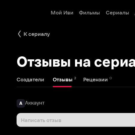
Мой Иви
Фильмы
Сериалы
Детям
К сериалу
Отзывы на сериал 
2
0
Создатели
Отзывы
Рецензии
Аккаунт
А
Написать отзыв
Зоя Гончарова
9 сентября 2020
З
Нормальный такой фильм на "убить время". Мама-п