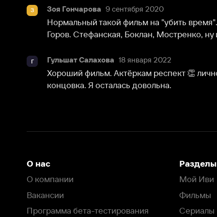
Горов. Стефанская, Боклан, Мостренко, ну и Яровенк
Гульшат Салахова
18 января 2022
Г
Хороший фильм. Актёркам респект 👏 лично мне пон
концовка. Я осталась довольна.
О нас
Разделы
О компании
Мой Иви
Вакансии
Фильмы
Программа бета-тестирования
Сериалы
Информация для партнёров
Мультфильмы
Размещение рекламы
Статьи
Пользовательское соглашение
Активация пром
Политика конфиденциальности