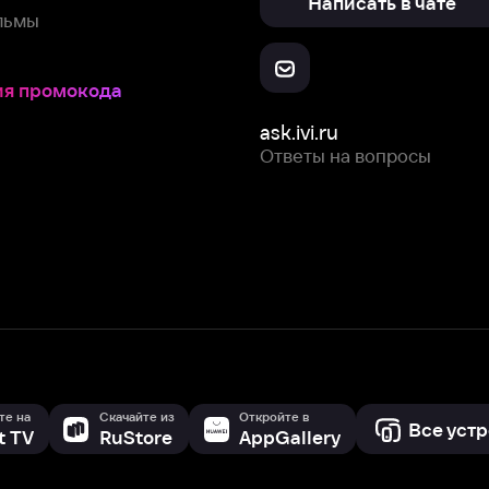
Ответы на вопросы
Скачайте из
Откройте в
Все устройства
RuStore
AppGallery
с мы собираем и используем
cookie-файлы и некоторые другие да
 сайта, вы соглашаетесь на сбор и использование cookie-файлов 
Box Office, Inc