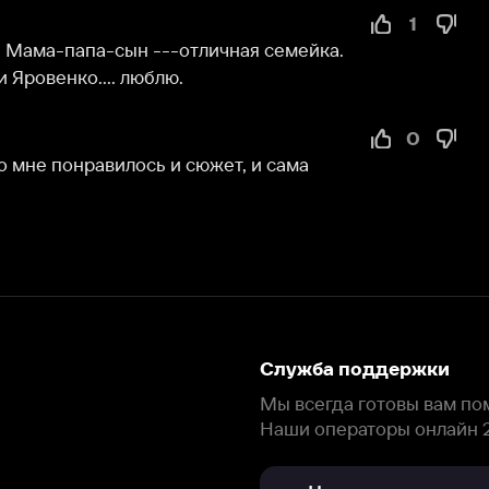
о.... люблю.
0
равилось и сюжет, и сама 
Служба поддержки
Мы всегда готовы вам помочь.
Наши операторы онлайн 24/7
Написать в чате
окода
ask.ivi.ru