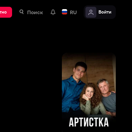
ск
RU
Войти
7
,
3