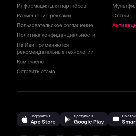
На Иви применяются
рекомендательные технологии
Комплаенс
Оставить отзыв
Загрузить в
Доступно в
Смотрите на
App Store
Google Play
Smart TV
В целях обеспечения наилучшего пользовательского опыта для ва
аналитических и маркетинговых целях. Продолжая просмотр нашего
©
2026
ООО «Иви.ру»
с
Политикой о конфиденциальности.
HBO ® and related service marks are the property of Home 
или обратитесь в
службу поддержки
Согласен