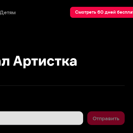
Пои
Смотреть 60 дней бесплатно
Артистка
Отправить
1
апа-сын ---отличная семейка. 