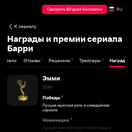
RU
Смотреть 60 дней бесплатно
К сериалу
Награды и премии сериала
Барри
1
0
2
6
здатели
Отзывы
Рецензии
Трейлеры
Награды
Эмми
2019
1
Победы
Лучшая мужская роль в комедийном
сериале
5
Номинации
Лучшая женская роль второго плана в