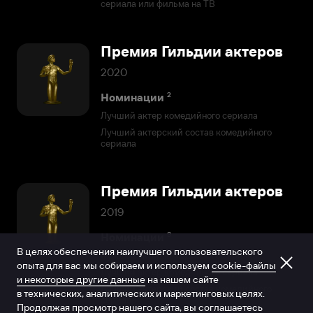
сериала или фильма на ТВ
Премия Гильдии актеров
2020
2
Номинации
Лучший актер комедийного сериала
Лучший актерский состав комедийного
сериала
Премия Гильдии актеров
2019
3
Номинации
В целях обеспечения наилучшего пользовательского
Лучший актер комедийного сериала
опыта для вас мы собираем и используем
cookie-файлы
Лучший актер комедийного сериала
и некоторые другие данные
на нашем сайте
Лучший актерский состав комедийного
в технических, аналитических и маркетинговых целях.
сериала
Продолжая просмотр нашего сайта, вы соглашаетесь