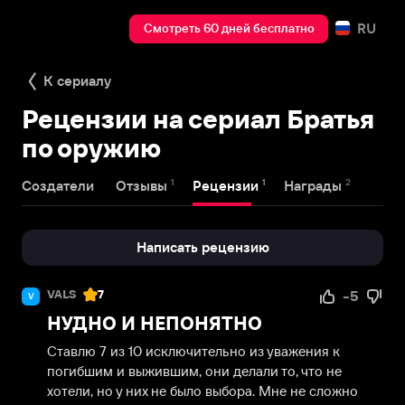
RU
Смотреть 60 дней бесплатно
К сериалу
Рецензии на сериал Братья
по оружию
1
1
2
Создатели
Отзывы
Рецензии
Награды
Написать рецензию
VALS
7
-5
V
НУДНО И НЕПОНЯТНО
Ставлю 7 из 10 исключительно из уважения к 
погибшим и выжившим, они делали то, что не 
хотели, но у них не было выбора. Мне не сложно 