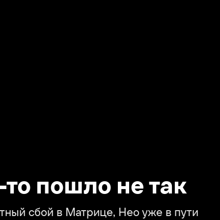
 пошло не так
бой в Матрице, Нео уже в пути
й Иви»