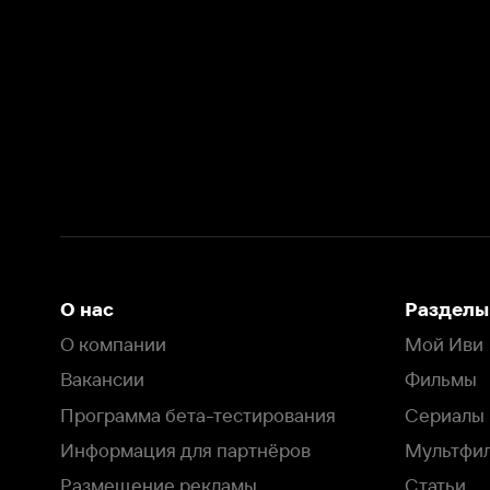
О нас
Разделы
О компании
Мой Иви
Вакансии
Фильмы
Программа бета-тестирования
Сериалы
Информация для партнёров
Мультфильмы
Размещение рекламы
Статьи
Пользовательское соглашение
Активация пром
Политика конфиденциальности
На Иви применяются
рекомендательные технологии