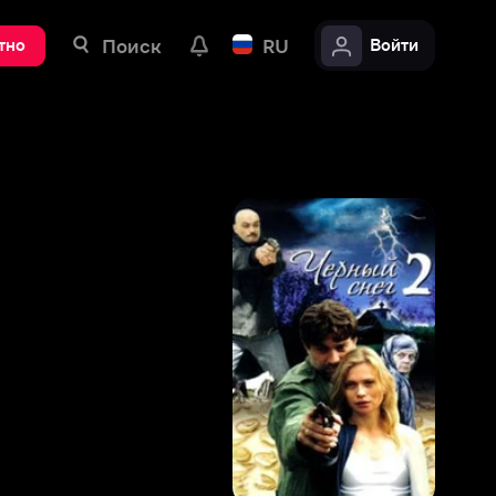
ск
RU
Войти
5
,
7