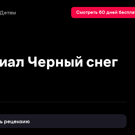
Пои
Смотреть 60 дней бесплатно
л Черный снег
нзию