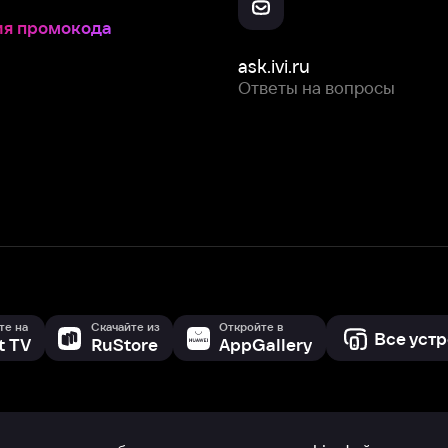
Скачайте из
Откройте в
Все устройства
RuStore
AppGallery
с мы собираем и используем
cookie-файлы и некоторые другие да
 сайта, вы соглашаетесь на сбор и использование cookie-файлов 
Box Office, Inc