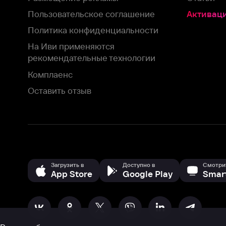
Комплаенс
Оставить отзыв
Загрузить в
Доступно в
Смотрите на
App Store
Google Play
Smart TV
В целях обеспечения наилучшего пользовательского опыта для ва
аналитических и маркетинговых целях. Продолжая просмотр нашего
©
2026
ООО «Иви.ру»
с
Политикой о конфиденциальности.
HBO ® and related service marks are the property of Home 
или обратитесь в
службу поддержки
Согласен