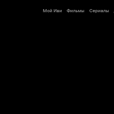
Мой Иви
Фильмы
Сериалы
Детям