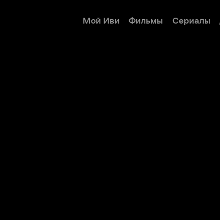
Мой Иви
Фильмы
Сериалы
Детям