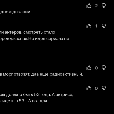
1
в, смотреть стало 
сная.Но идея сериала не 
0
отвозят, даа еще радиоактивный.
0
 быть 53 года. А актрисе, 
3... А вот для...