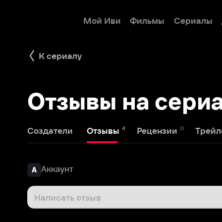
Мой Иви
Фильмы
Сериалы
Детям
К сериалу
Отзывы на сериал 
4
0
2
Создатели
Отзывы
Рецензии
Трейлеры
Аккаунт
А
Написать отзыв
Наталья Кошлева
2 июня 2020
Н
Очень понравился сериал, посмотрела на одном д