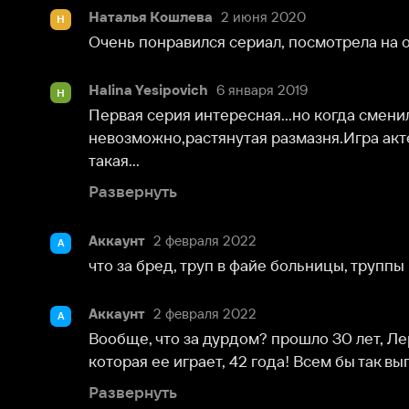
Halina Yesipovich
6 января 2019
H
Первая серия интересная...но когда сменили актеро
невозможно,растянутая размазня.Игра актеров ужа
такая...
Развернуть
Аккаунт
2 февраля 2022
А
что за бред, труп в файе больницы, труппы в морг 
Аккаунт
2 февраля 2022
А
Вообще, что за дурдом? прошло 30 лет, Леры должно
которая ее играет, 42 года! Всем бы так выглядеть в 5
Развернуть