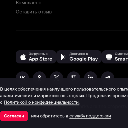
App Store
Google Play
Smart TV
В целях обеспечения наилучшего пользовательского опыта для ва
аналитических и маркетинговых целях. Продолжая просмотр нашего
©
2026
ООО «Иви.ру»
с
Политикой о конфиденциальности.
HBO ® and related service marks are the property of Home 
или обратитесь в
службу поддержки
Согласен