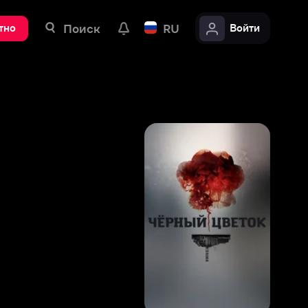
ск
RU
Войти
7
,
5