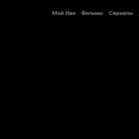
Мой Иви
Фильмы
Сериалы
Детям