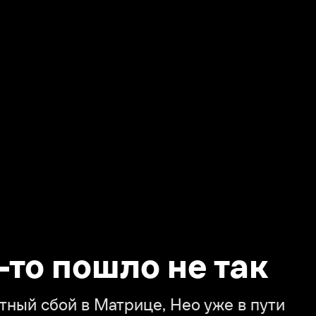
 пошло не так
бой в Матрице, Нео уже в пути
й Иви»