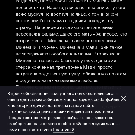
когда отец Нарэ просит  отпустить Милек к маме , 
поясняет, что  Нарэ год лечилась в клинике , у него 
даже мускул не дрогнул на лице, о том в каком 
состоянии была  мама его дочки покидая эту 
страну.   Наверное это самый отрицательный 
персонаж в фильме, далее его мать - Халисефе,  его 
вторая жена -  Минекша,  далее родственники 
Минекши  Его жены Минекша и Мави   они также 
не заслуживают особого внимания. Вторая жена 
Минекша гналась за благополучием, деньгами - 
стерва конченная, третья жена Мави  просто 
встретила родственную душу,  обиженную на этом 
и родилась их так называемая любовь. 
Положительными персонажами можно назвать : 
В целях обеспечения наилучшего пользовательского
Гидиз,  Омера Каврук, брат Яхья. Фильм желательно 
опыта для вас мы собираем и используем
cookie-файлы
продолжить в сего в несколько серий, чтобы такие 
и некоторые другие данные
на нашем сайте
ценности как семья. любовь,  верность, доверие 
в технических, аналитических и маркетинговых целях.
обрели смысл.
Продолжая просмотр нашего сайта, вы соглашаетесь
1 мая 2025
на сбор и использование cookie-файлов и других данных
нами в соответствии с
Политикой