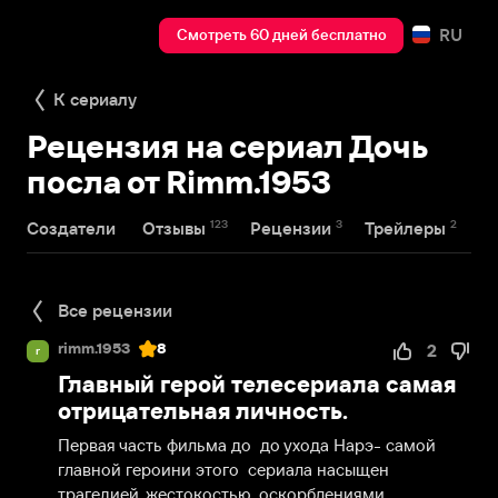
RU
Смотреть 60 дней бесплатно
К сериалу
Рецензия на сериал Дочь
посла от Rimm.1953
123
3
2
Создатели
Отзывы
Рецензии
Трейлеры
Все рецензии
rimm.1953
8
2
r
Главный герой телесериала самая
отрицательная личность.
Первая часть фильма до  до ухода Нарэ- самой 
главной героини этого  сериала насыщен  
трагедией. жестокостью, оскорблениями. 