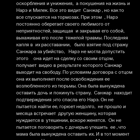
оскорбления и унижения,  а покушения на жизнь и 
Нарэ и Милек. Все это видит  Санжар , но как то 
все спускается на тормозах. При этом  , Нарэ 
постоянно оберегает своего любимого от  
неприятностей, защищая  и закрывая его собой,  
выхаживая его после  тяжелой травмы. Последняя 
капля в  их расставании,   было взятие под стражу 
Санжара за убийство,   Нарэ не могла допустить 
этого    она идет на сделку со своим отцом, 
получает  видео в результате которого Санжар 
выходит на свободу. По условиям договора с отцом 
она их выполняет после освобождения ее 
возлюбленного из тюрьмы. Она была вынуждена 
оставить дочь и покинуть страну.  Санжар  находит 
подтверждения ,что спасла его Нарэ. Он не 
пытается найти ее, горюет недолго,  не прошло и 
месяца встречает  другую женщину, которая 
нуждается в  утешении, вскоре женятся.  Он не 
пытается поговорить с дочерью утешить  ее , что 
мама была вынуждена оставить их. И в тот момент 