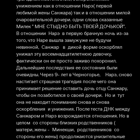
унижением как в отношении Нарэ( первой 
любимой жены Санжара) так и в отношении милой 
очаровательной дочери. одни слова сказанные 
Милек " МНЕ СТЫДНО БЫТЬ ТВОЕЙ ДОЧЬКОЙ". 

В отношении  Нарэ  в первую брачную ночь из-за 
того, что Наре вышла замуж уже не будучи 
невинной,  Санжар   в  дикой форме оскорблял  
унижал эту восемнадцатилетнюю девочку, 
фактически он ее просто заживо похоронил. 
Дальнейшие последствия ее состояния были 
очевидны. Через 9- лет в Черногорье,    Нарэ, сново 
настигает страшная трагедия после чего она 
принимает решение оставить дочь отцу Санжару, 
чтобы он позаботился о своей дочери.  Но и  тут 
она не находит понимание снова и снова 
оскорбления  и унижения. После теста ДНК между   
Санжаром и Нарэ возрождаются отношения. Но в 
целом  со стороны близких родственников ( 
матери, жены -  Минекши,  родственников  со 
стороны его жены) продолжаются унизительные 