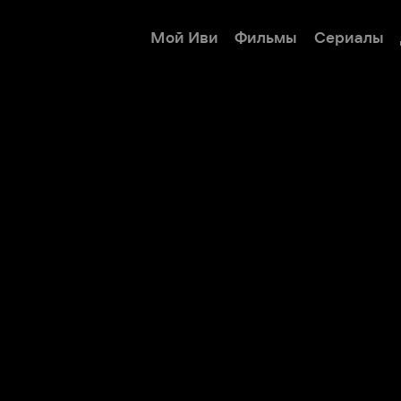
Мой Иви
Фильмы
Сериалы
Детям