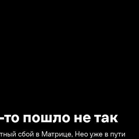
 пошло не так
бой в Матрице, Нео уже в пути
й Иви»