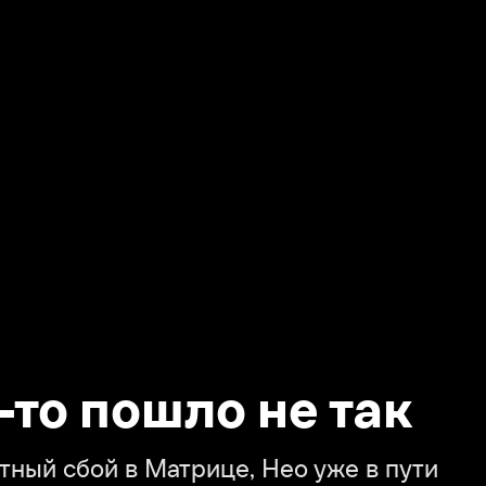
 пошло не так
бой в Матрице, Нео уже в пути
й Иви»