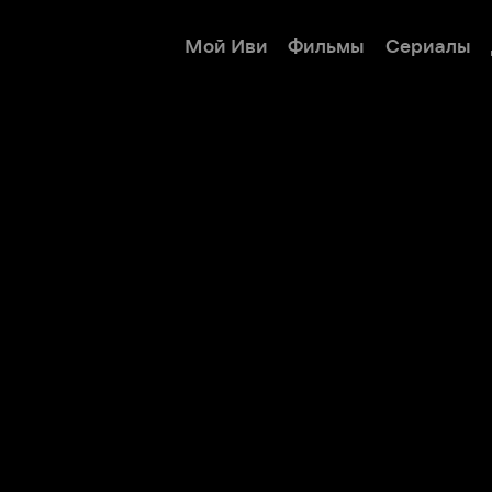
Мой Иви
Фильмы
Сериалы
Детям