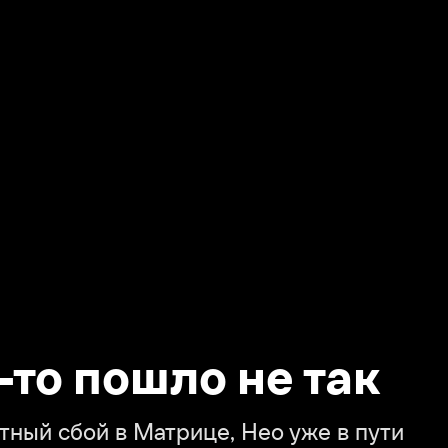
 пошло не так
бой в Матрице, Нео уже в пути
й Иви»