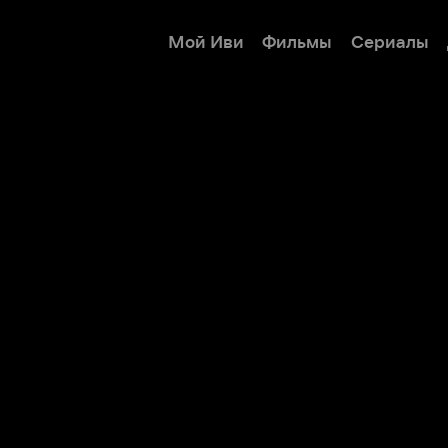
Мой Иви
Фильмы
Сериалы
Детям