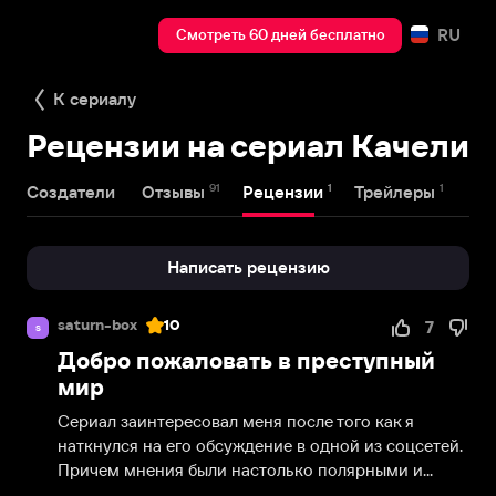
RU
Смотреть 60 дней бесплатно
К сериалу
Рецензии на сериал Качели
91
1
1
Создатели
Отзывы
Рецензии
Трейлеры
Написать рецензию
saturn-box
10
7
s
Добро пожаловать в преступный
мир
Сериал заинтересовал меня после того как я 
наткнулся на его обсуждение в одной из соцсетей. 
Причем мнения были настолько полярными и...