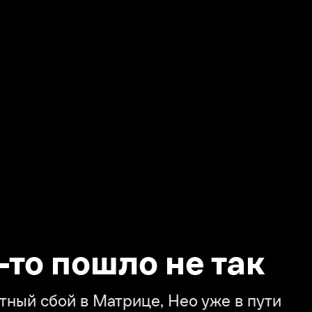
 пошло не так
бой в Матрице, Нео уже в пути
й Иви»