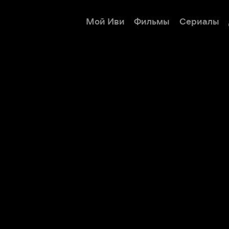
Мой Иви
Фильмы
Сериалы
Детям