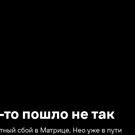
 пошло не так
бой в Матрице, Нео уже в пути
й Иви»