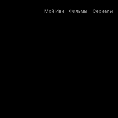
Мой Иви
Фильмы
Сериалы
Детям