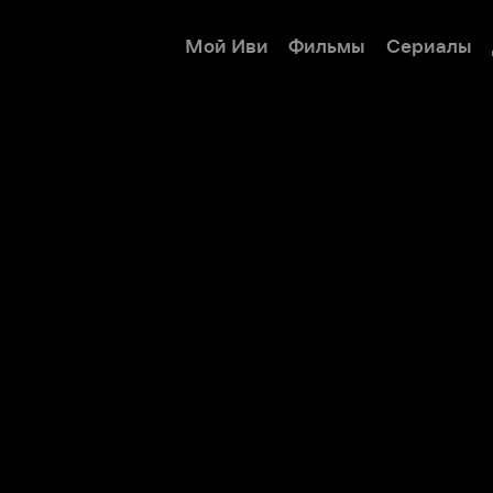
Мой Иви
Фильмы
Сериалы
Детям