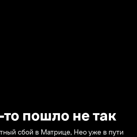
 пошло не так
бой в Матрице, Нео уже в пути
й Иви»