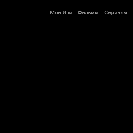
Мой Иви
Фильмы
Сериалы
Детям