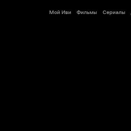
Мой Иви
Фильмы
Сериалы
Детям