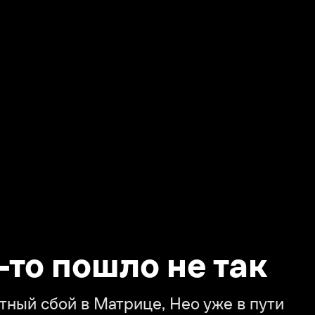
 пошло не так
бой в Матрице, Нео уже в пути
й Иви»