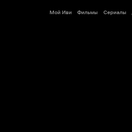
Мой Иви
Фильмы
Сериалы
Детям