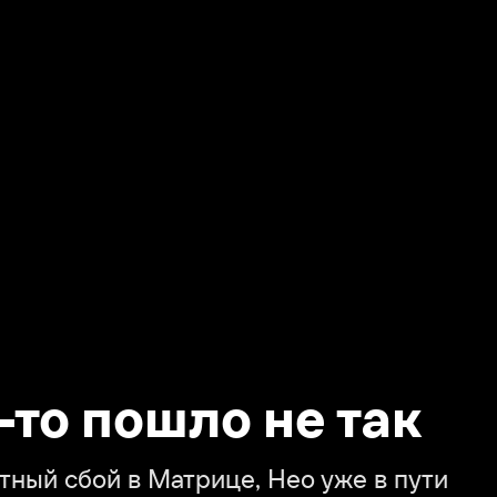
 пошло не так
бой в Матрице, Нео уже в пути
й Иви»