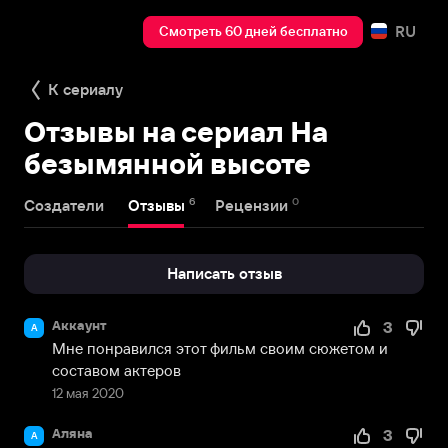
RU
Смотреть 60 дней бесплатно
К сериалу
Отзывы на сериал На
безымянной высоте
6
0
Создатели
Отзывы
Рецензии
Написать отзыв
Аккаунт
3
А
Мне понравился этот фильм своим сюжетом и 
составом актеров
12 мая 2020
Аляна
3
А