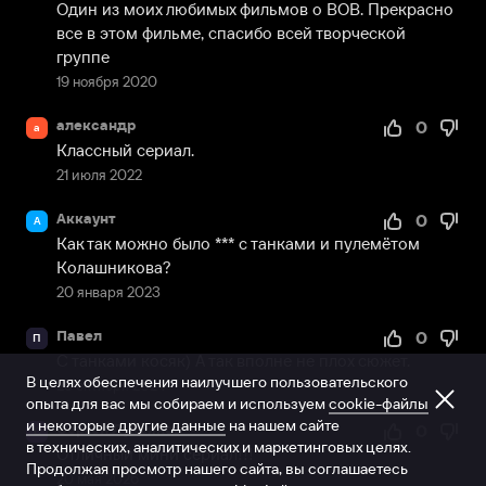
Один из моих любимых фильмов о ВОВ. Прекрасно 
все в этом фильме, спасибо всей творческой 
группе
19 ноября 2020
александр
0
а
Классный сериал.
21 июля 2022
Аккаунт
0
А
Как так можно было *** с танками и пулемётом 
Колашникова?
20 января 2023
Павел
0
П
С танками косяк) А так вполне не плох сюжет.
В целях обеспечения наилучшего пользовательского
25 октября 2024
опыта для вас мы собираем и используем
cookie-файлы
и некоторые другие данные
на нашем сайте
Сергей Лукоянов
0
С
в технических, аналитических и маркетинговых целях.
Отличный мини сериал!!!
Продолжая просмотр нашего сайта, вы соглашаетесь
20 мая 2026