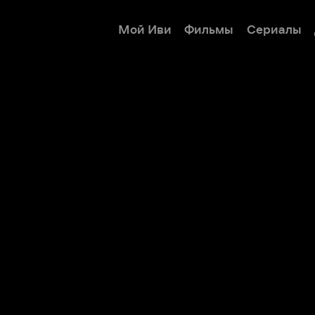
Мой Иви
Фильмы
Сериалы
Детям