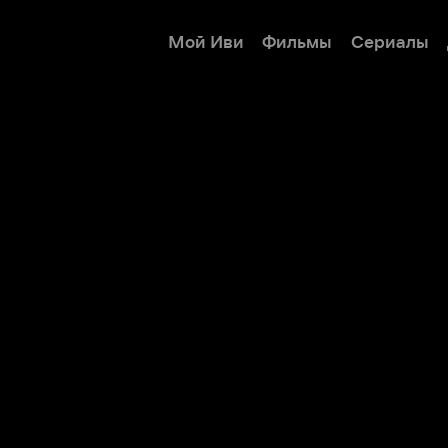
Мой Иви
Фильмы
Сериалы
Детям