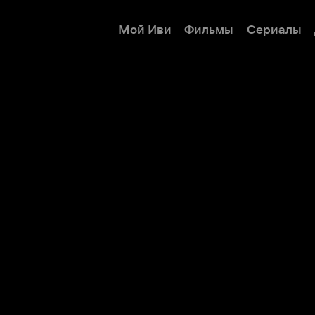
Мой Иви
Фильмы
Сериалы
Детям