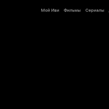
Мой Иви
Фильмы
Сериалы
Детям