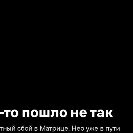
 пошло не так
бой в Матрице, Нео уже в пути
й Иви»