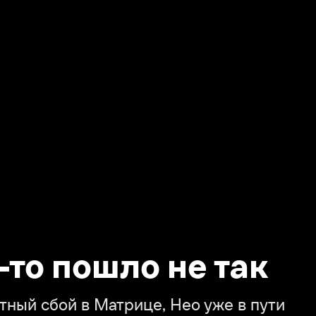
 пошло не так
бой в Матрице, Нео уже в пути
й Иви»