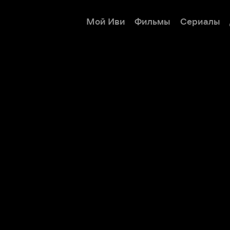
Мой Иви
Фильмы
Сериалы
Детям