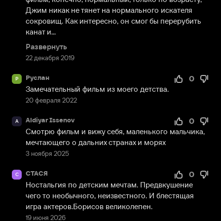
Джим никак не тянет на нормального искателя 
сокровищ. Как интересно, он смог бы перерубить 
канат и...
Развернуть
22 декабря 2019
Руслан
0
Р
Замечательный фильм из моего детства.
20 февраля 2022
Aldiyar Issenov
0
A
Смотрю фильм и вижу себя, маленького мальчика, 
мечтающего о дальних странах и морях
3 ноября 2025
СТАСЯ
0
С
Ностальгия по детским мечтам. Предвкушение 
чего то необычного, неизвестного. И блестящая 
игра актеров.Борисов великолепен.
19 июня 2026