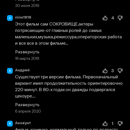
30 июля 2019
nino1919
4
n
Этот фильм сам СОКРОВИЩЕ,актеры 
потрясающие-от главных ролей до самых 
маленьких,музыка,режиссура,операторская работа 
и все все в этом фильме...
Развернуть
18 марта 2019
Андрей
3
А
Существует три версии фильма. Первоначальный 
вариант имел продолжительность ориентировочно 
220 минут. В 80-х годах он дважды подвергался 
цензуре....
Развернуть
6 апреля 2020
Аккаунт
1
А
фильм, конечно, нормальный, только по возрасту, 