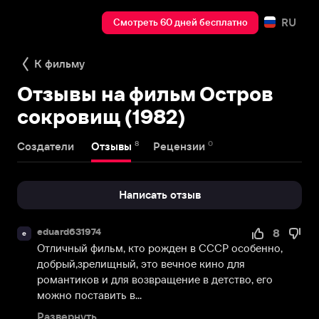
RU
Смотреть 60 дней бесплатно
К фильму
Отзывы на фильм Остров
сокровищ (1982)
8
0
Создатели
Отзывы
Рецензии
Написать отзыв
eduard631974
8
e
Отличный фильм, кто рожден в СССР особенно, 
добрый,зрелищный, это вечное кино для 
романтиков и для возвращение в детство, его 
можно поставить в...
Развернуть