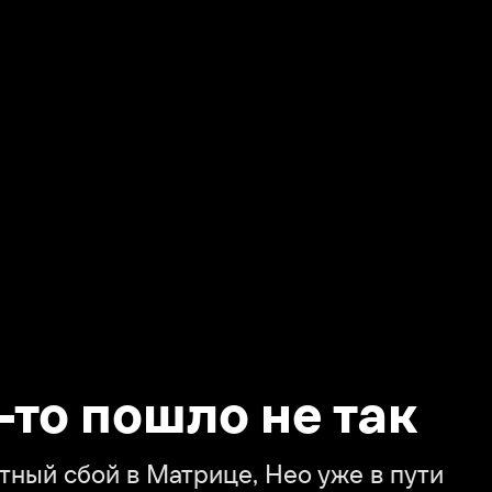
 пошло не так
бой в Матрице, Нео уже в пути
й Иви»