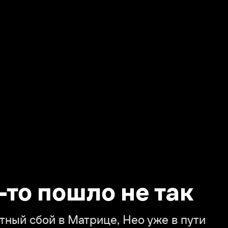
 пошло не так
бой в Матрице, Нео уже в пути
й Иви»