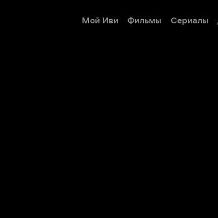
Мой Иви
Фильмы
Сериалы
Детям