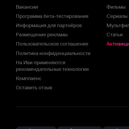
Пользовательское соглашение
Активация пром
Политика конфиденциальности
На Иви применяются
рекомендательные технологии
Комплаенс
Оставить отзыв
Загрузить в
Доступно в
Смотрите на
App Store
Google Play
Smart TV
В целях обеспечения наилучшего пользовательского опыта для ва
аналитических и маркетинговых целях. Продолжая просмотр нашего
©
2026
ООО «Иви.ру»
с
Политикой о конфиденциальности.
HBO ® and related service marks are the property of Home 