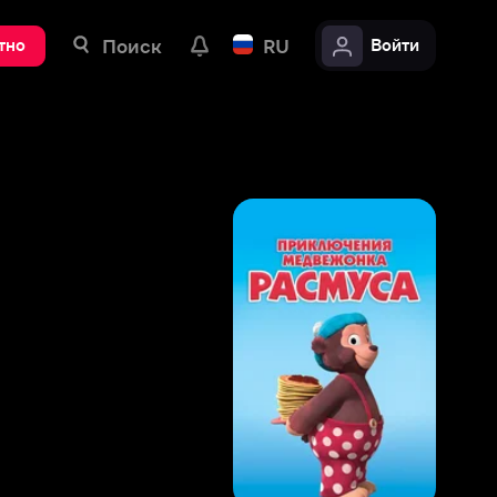
ск
RU
Войти
9
,
2