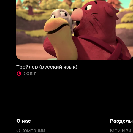
Трейлер (русский язык)
0:01:11
О нас
Разделы
О компании
Мой Иви
Вакансии
Фильмы
Программа бета-тестирования
Сериалы
Информация для партнёров
Мультфильмы
Размещение рекламы
Статьи