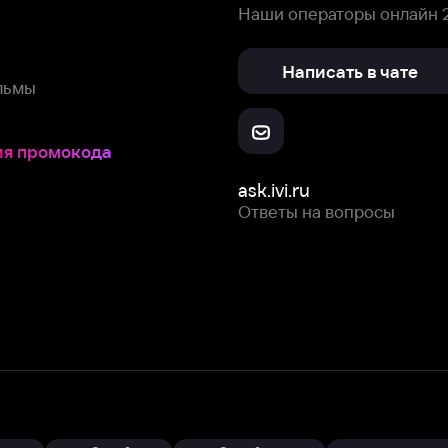
окода
ask.ivi.ru
Ответы на вопросы
Скачайте из
Откройте в
Все устройства
RuStore
AppGallery
с мы собираем и используем
cookie-файлы и некоторые другие да
 сайта, вы соглашаетесь на сбор и использование cookie-файлов 
Box Office, Inc