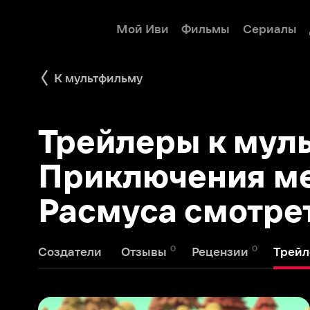
Мой Иви
Фильмы
Сериалы
Детям
К мультфильму
Трейлеры к мульт
Приключения мед
Расмуса смотреть 
0
0
1
Создатели
Отзывы
Рецензии
Трейлеры