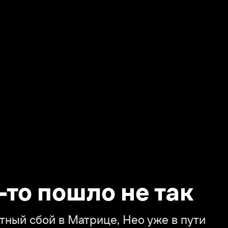
 пошло не так
бой в Матрице, Нео уже в пути
й Иви»