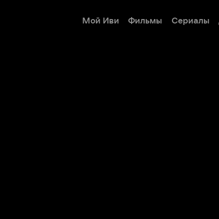
Мой Иви
Фильмы
Сериалы
Детям