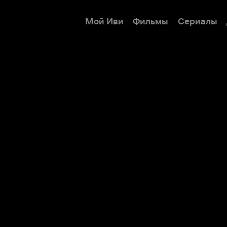
Мой Иви
Фильмы
Сериалы
Детям