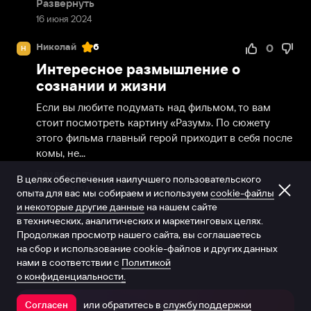
Развернуть
16 июня 2024
Николай
6
0
Н
Интересное размышление о
сознании и жизни
Если вы любите подумать над фильмом, то вам 
стоит посмотреть картину «Разум». По сюжету 
этого фильма главный герой приходит в себя после 
комы, не...
Развернуть
В целях обеспечения наилучшего пользовательского
3 июня 2024
опыта для вас мы собираем и используем
cookie-файлы
и некоторые другие данные
на нашем сайте
в технических, аналитических и маркетинговых целях.
Продолжая просмотр нашего сайта, вы соглашаетесь
на сбор и использование cookie-файлов и других данных
нами в соответствии с
Политикой
о конфиденциальности.
или обратитесь в
службу поддержки
Согласен
Открыть в приложении