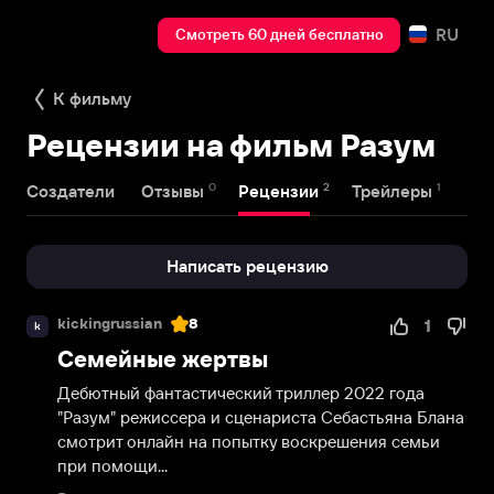
RU
Смотреть 60 дней бесплатно
К фильму
Рецензии на фильм Разум
0
2
1
Создатели
Отзывы
Рецензии
Трейлеры
Написать рецензию
kickingrussian
8
1
k
Семейные жертвы
Дебютный фантастический триллер 2022 года 
"Разум" режиссера и сценариста Себастьяна Блана 
смотрит онлайн на попытку воскрешения семьи 
при помощи...