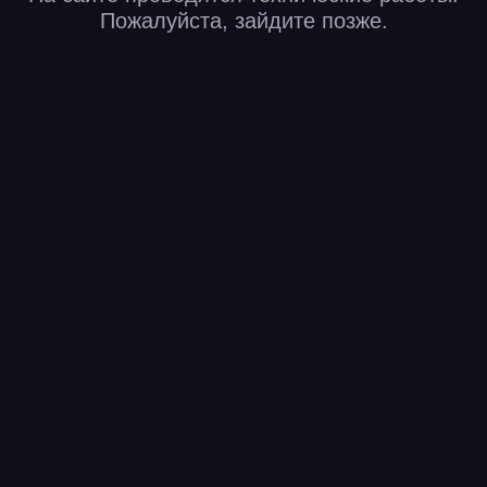
Пожалуйста, зайдите позже.
Что-то пошло не так
Неизвестный сбой в Матрице, Нео уже в пути
Перейти на «Мой Иви»