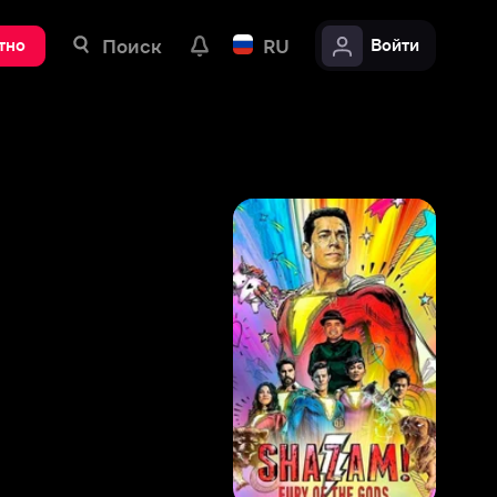
ск
RU
Войти
8
,
1