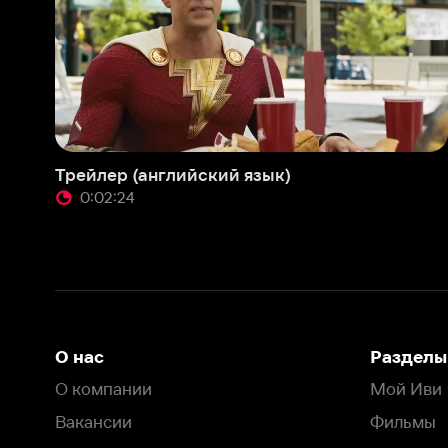
Трейлер (английский язык)
0:02:24
О нас
Разделы
О компании
Мой Иви
Вакансии
Фильмы
Программа бета-тестирования
Сериалы
Информация для партнёров
Мультфильмы
Размещение рекламы
Статьи
Пользовательское соглашение
Активация пром
Политика конфиденциальности