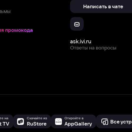
ask.ivi.ru
Ответы на вопросы
Скачайте из
Откройте в
Все устройства
RuStore
AppGallery
с мы собираем и используем
cookie-файлы и некоторые другие да
 сайта, вы соглашаетесь на сбор и использование cookie-файлов 
Box Office, Inc