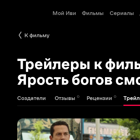
Мой Иви
Фильмы
Сериалы
Детям
К фильму
Трейлеры к фильм
Ярость богов смотр
0
0
1
Создатели
Отзывы
Рецензии
Трейлеры