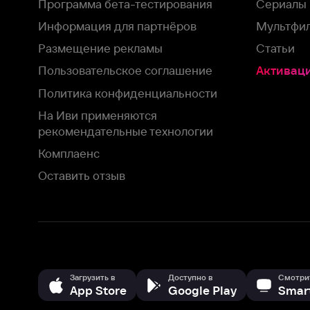
На Иви применяются
рекомендательные технологии
Комплаенс
Оставить отзыв
Загрузить в
Доступно в
Смотрите на
App Store
Google Play
Smart TV
В целях обеспечения наилучшего пользовательского опыта для ва
аналитических и маркетинговых целях. Продолжая просмотр нашего
©
2026
ООО «Иви.ру»
с
Политикой о конфиденциальности.
HBO ® and related service marks are the property of Home 
или обратитесь в
службу поддержки
Согласен